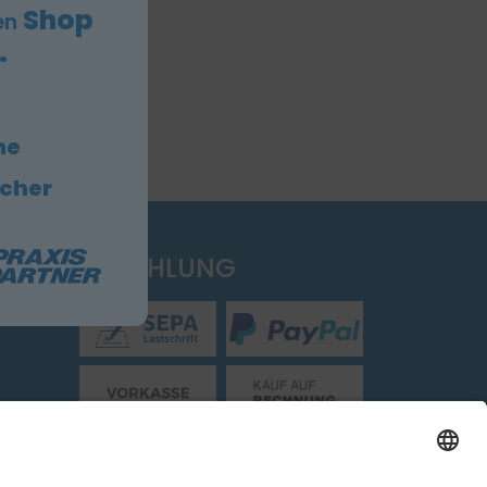
Shop
en
.
he
icher
EN
ZAHLUNG
Folgen Sie uns: