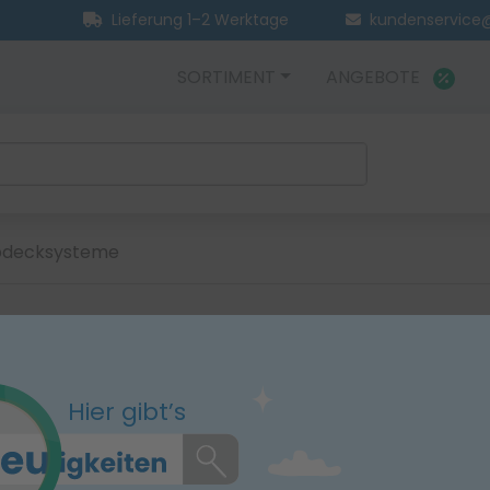
Lieferung 1–2 Werktage
kundenservice@
SORTIMENT
ANGEBOTE
decksysteme
e
Hier gibt’s