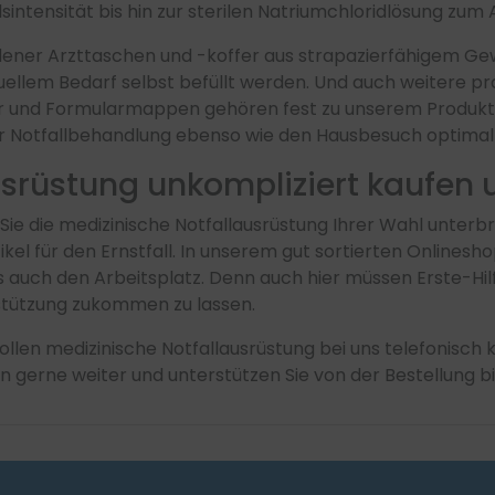
lsintensität bis hin zur sterilen Natriumchloridlösung zum
edener Arzttaschen und -koffer aus strapazierfähigem Ge
duellem Bedarf selbst befüllt werden. Und auch weitere 
und Formularmappen gehören fest zu unserem Produktso
er Notfallbehandlung ebenso wie den Hausbesuch optimal
usrüstung unkompliziert kaufen 
 Sie die medizinische Notfallausrüstung Ihrer Wahl unterbr
ikel für den Ernstfall. In unserem gut sortierten Onlinesh
ls auch den Arbeitsplatz. Denn auch hier müssen Erste-Hi
rstützung zukommen zu lassen.
llen medizinische Notfallausrüstung bei uns telefonisch k
en gerne weiter und unterstützen Sie von der Bestellung bi