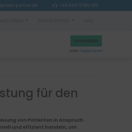
praxis-partner.de
+49 6431 9780-100
AKTIONEN
SERVICEPOOL
FAQ
Anmelden
oder
registrieren
stung für den
reuung von Patienten in Anspruch.
nell und effizient handeln, um