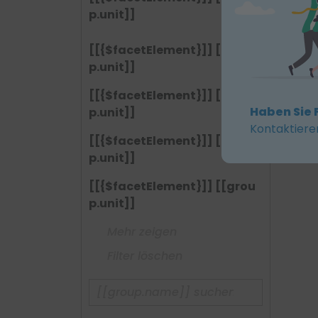
p.unit]]
[[{$facetElement}]] [[grou
p.unit]]
[[{$facetElement}]] [[grou
Haben Sie 
p.unit]]
Kontaktiere
[[{$facetElement}]] [[grou
p.unit]]
[[{$facetElement}]] [[grou
p.unit]]
Mehr zeigen
Filter löschen