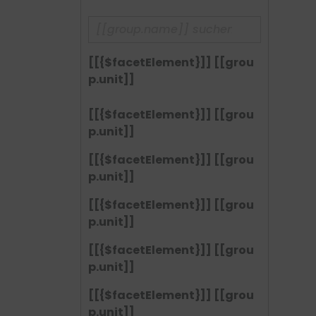
[[{$facetElement}]] [[grou
p.unit]]
[[{$facetElement}]] [[grou
p.unit]]
[[{$facetElement}]] [[grou
p.unit]]
[[{$facetElement}]] [[grou
p.unit]]
[[{$facetElement}]] [[grou
p.unit]]
[[{$facetElement}]] [[grou
p.unit]]