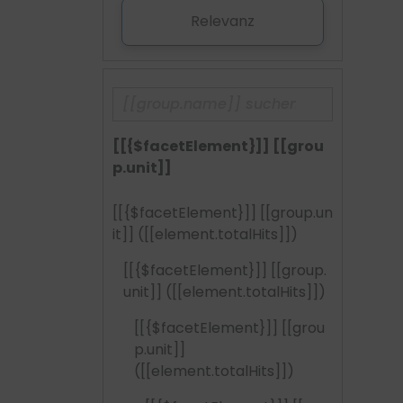
Relevanz
[[{$facetElement}]] [[grou
p.unit]]
[[{$facetElement}]] [[group.un
it]]
([[element.totalHits]])
[[{$facetElement}]] [[group.
unit]]
([[element.totalHits]])
[[{$facetElement}]] [[grou
p.unit]]
([[element.totalHits]])