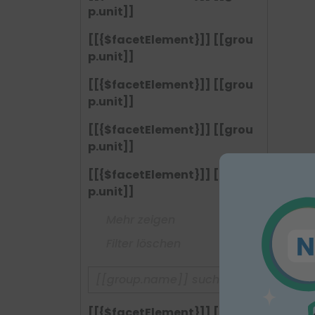
p.unit]]
[[{$facetElement}]] [[grou
p.unit]]
[[{$facetElement}]] [[grou
p.unit]]
[[{$facetElement}]] [[grou
p.unit]]
[[{$facetElement}]] [[grou
p.unit]]
Mehr zeigen
Filter löschen
[[{$facetElement}]] [[grou