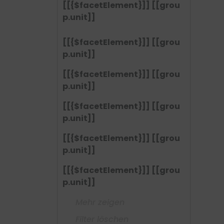
[[{$facetElement}]] [[grou
p.unit]]
[[{$facetElement}]] [[grou
p.unit]]
[[{$facetElement}]] [[grou
p.unit]]
[[{$facetElement}]] [[grou
p.unit]]
[[{$facetElement}]] [[grou
p.unit]]
[[{$facetElement}]] [[grou
p.unit]]
Mehr zeigen
Filter löschen