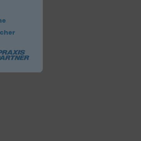
he
icher