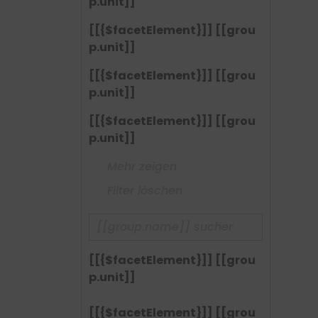
p.unit]]
[[{$facetElement}]] [[grou
p.unit]]
[[{$facetElement}]] [[grou
p.unit]]
[[{$facetElement}]] [[grou
p.unit]]
Mehr zeigen
Filter löschen
[[{$facetElement}]] [[grou
p.unit]]
[[{$facetElement}]] [[grou