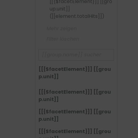
[[{$facetElement}]] [[gro
up.unit]]
([[element.totalHits]])
Mehr zeigen
Filter löschen
[[{$facetElement}]] [[grou
p.unit]]
[[{$facetElement}]] [[grou
p.unit]]
[[{$facetElement}]] [[grou
p.unit]]
[[{$facetElement}]] [[grou