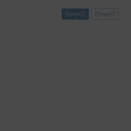
[[page]]
[[page]]