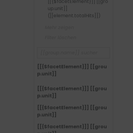
[[{$facetElement}]] [[gro
up.unit]]
([[element.totalHits]])
Mehr zeigen
Filter löschen
[[{$facetElement}]] [[grou
p.unit]]
[[{$facetElement}]] [[grou
p.unit]]
[[{$facetElement}]] [[grou
p.unit]]
[[{$facetElement}]] [[grou