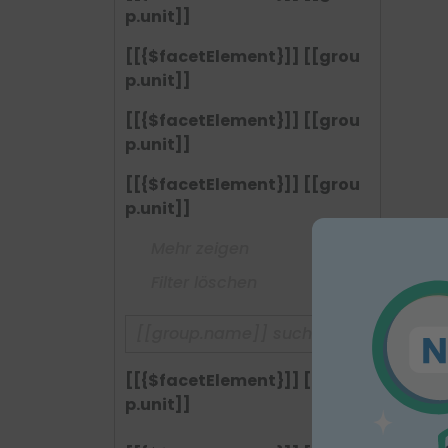
p.unit]]
[[{$facetElement}]] [[grou
p.unit]]
[[{$facetElement}]] [[grou
p.unit]]
[[{$facetElement}]] [[grou
p.unit]]
Mehr zeigen
Filter löschen
[[{$facetElement}]] [[grou
p.unit]]