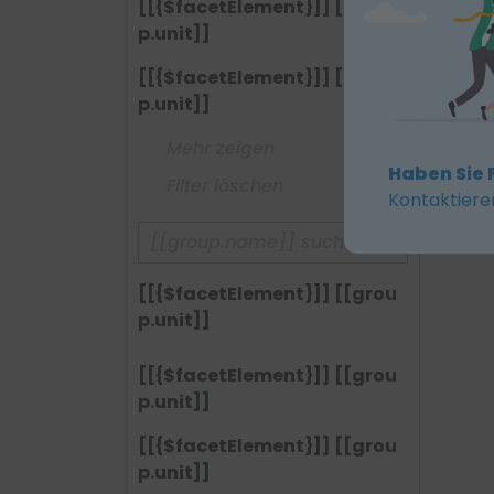
[[{$facetElement}]] [[grou
p.unit]]
[[{$facetElement}]] [[grou
p.unit]]
Mehr zeigen
Haben Sie 
Filter löschen
Kontaktiere
[[{$facetElement}]] [[grou
p.unit]]
[[{$facetElement}]] [[grou
p.unit]]
[[{$facetElement}]] [[grou
p.unit]]