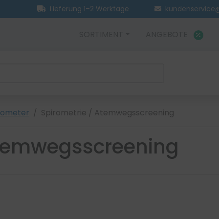
Lieferung 1–2 Werktage
kundenservice@
SORTIMENT
ANGEBOTE
rometer
Spirometrie / Atemwegsscreening
Atemwegsscreening