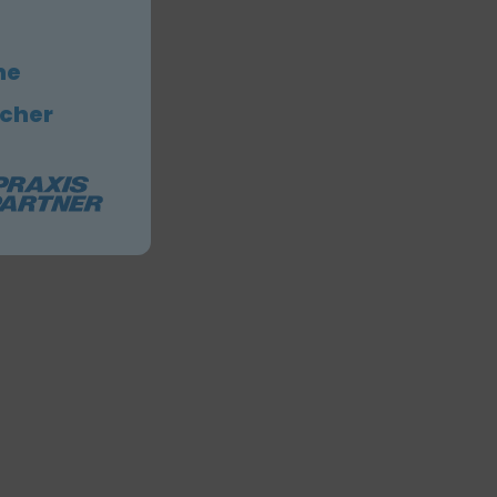
he
icher