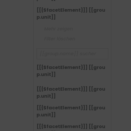
[[{$facetElement}]] [[grou
p.unit]]
Mehr zeigen
Filter löschen
[[{$facetElement}]] [[grou
p.unit]]
[[{$facetElement}]] [[grou
p.unit]]
[[{$facetElement}]] [[grou
p.unit]]
[[{$facetElement}]] [[grou