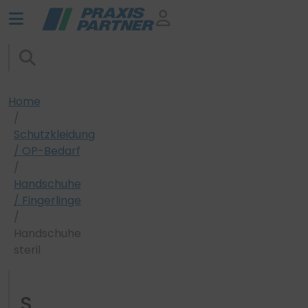
Home
Schutzkleidung
/ OP-Bedarf
Handschuhe
/ Fingerlinge
Handschuhe
steril
S