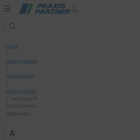
Home
Instrumente
/
Sterilisation
Instrumente
Aesculap®
Instrumente
allgemein
A