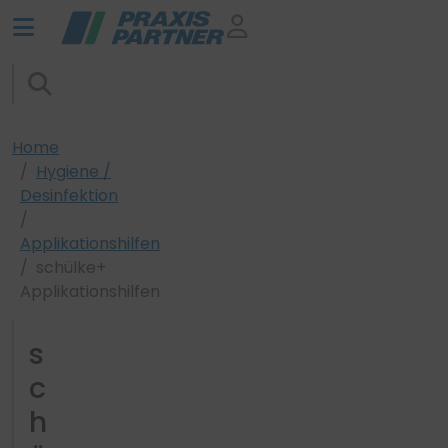
Home
Hygiene /
Desinfektion
Applikationshilfen
schülke+
Applikationshilfen
s
c
h