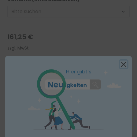
161,25 €
zzgl. MwSt
Stückzahl:
-
+
x 15 Stück
Hier gibt’s
In den Warenkorb
Produktbeschreibung
IUD-S KIT,
Einmal-Instrumenten-Set für die
Gynäkologie
IUD-S OP-Set ist ein Instrumenten Set für