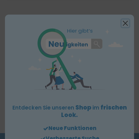
62,55 €
Hier gibt’s
zzgl. MwSt
Stückzahl:
-
+
x 30 Stück
In den Warenkorb
Produktbeschreibung
Absaugverbindungsschlauch Ch
30/ 3 m, Trichter/Trichter
Shop
frischen
Entdecken Sie unseren
im
Look.
Neue Funktionen
Verbesserte Suche