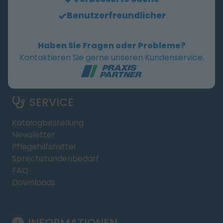
Benutzerfreundlicher
BESTELLHOTLINE
+49 6431 9780-100
Haben Sie Fragen oder Probleme?
Kontaktieren Sie gerne unseren Kundenservice.
Mo-Do
08:00 - 17:00 Uhr
Fr
08:00 - 15:00 Uhr
SERVICE
Katalogbestellung
Newsletter
Pflegehilfsmittel
Sprechstundenbedarf
FAQ
Downloads
INFORMATIONEN