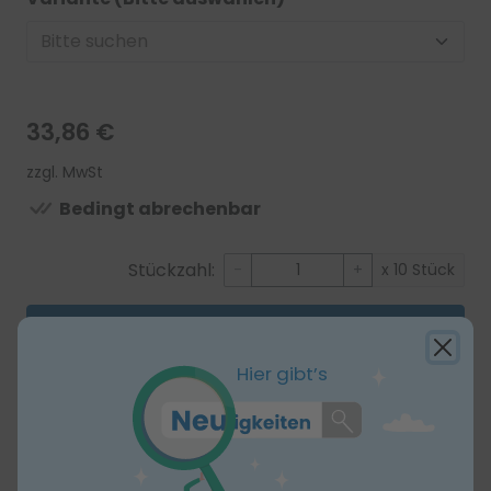
33,86 €
zzgl. MwSt
Bedingt abrechenbar
Stückzahl:
-
+
x 10 Stück
In den Warenkorb
Hier gibt’s
Produktbeschreibung
UROSID® Basic
Silikon Ballonkatheter, Typ Nelaton,
zweilumig, CH 14