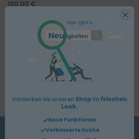
180,00 €
zzgl. MwSt
Hier gibt’s
Stückzahl:
-
+
x 1 Stück
In den Warenkorb
Produktbeschreibung
Lexmark BSD
R-Toner, schwarz
M/XM1242 M/XM1246/M/XM3250 5.5K
Shop
frischen
Entdecken Sie unseren
im
Look.
Neue Funktionen
Verbesserte Suche
BESTELLHOTLINE