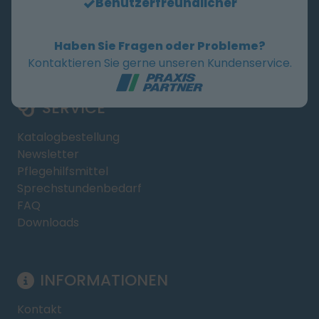
Benutzerfreundlicher
+49 6431 9780-100
Haben Sie Fragen oder Probleme?
Mo-Do
08:00 - 17:00 Uhr
Kontaktieren Sie gerne unseren Kundenservice.
Fr
08:00 - 15:00 Uhr
SERVICE
Katalogbestellung
Newsletter
Pflegehilfsmittel
Sprechstundenbedarf
FAQ
Downloads
INFORMATIONEN
Kontakt