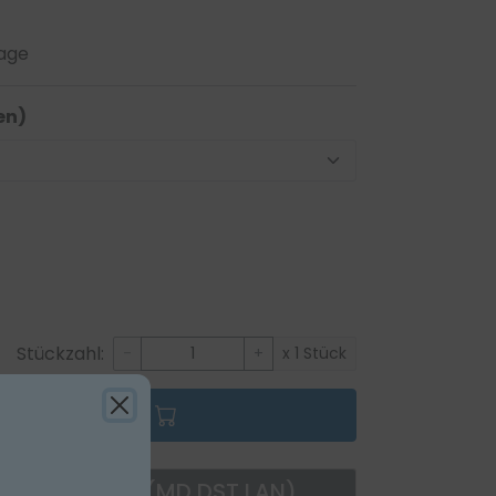
rage
en)
Stückzahl:
-
+
x 1 Stück
en Warenkorb
ctLine, weiß, (MD DST LAN)