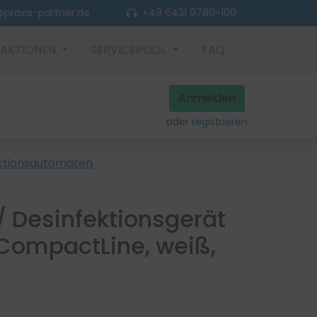
praxis-partner.de
+49 6431 9780-100
AKTIONEN
SERVICEPOOL
FAQ
Anmelden
oder
registrieren
ektionsautomaten
/ Desinfektionsgerät
CompactLine, weiß,
)