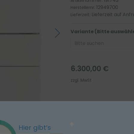
191743
Artikelnummer:
12949700
Herstellernr:
Lieferzeit auf Anf
Lieferzeit:
Variante (Bitte auswähl
6.300,00 €
zzgl. MwSt
In d
Hier gibt’s
gs- / Desinfektionsgerät PWD 8682 C Compa