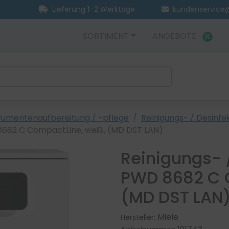
Lieferung 1–2 Werktage
kundenservice@
SORTIMENT
ANGEBOTE
rumentenaufbereitung / -pflege
Reinigungs- / Desinf
 8682 C CompactLine, weiß, (MD DST LAN)
Reinigungs- 
PWD 8682 C 
(MD DST LAN
Miele
Hersteller: