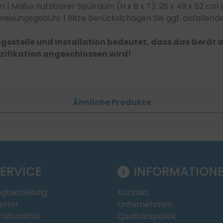
 cm | Maße nutzbarer Spülraum (H x B x T): 28 x 49 x 52 cm
inweisungsgebühr | Bitte berücksichtigen Sie ggf. anfallen
gsstelle und Installation bedeutet, dass das Gerät
ifikation angeschlossen wird!
Ähnliche Produkte
ERVICE
INFORMATION
ogbestellung
Kontakt
etter
Unternehmen
hilfsmittel
Qualitätspolitik