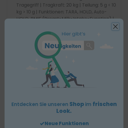
Tragegriff | Tragkraft: 20 kg | Teilung: 5 g < 10
kg > 10 g | Funktionen: TARA, HOLD, Auto-
HOLD, BMIF (Breast-Milk-Intake-Function) |
Abschaltautomatik | Maße (B x H x T): 65 x 11
x 30,8 cm | Gewicht: 3,7 kg |
Hier gibt’s
Stromversorgung: Batterien | Optional:
Längenmessstab seca 232 n und seca 234,
Netzgerät seca 447, Transporttasche seca
428 | Inkl. 6 Batterien (Typ AA)
Unsere persönlichen Empfehlungen
Shop
frischen
Entdecken Sie unseren
im
Look.
Neue Funktionen