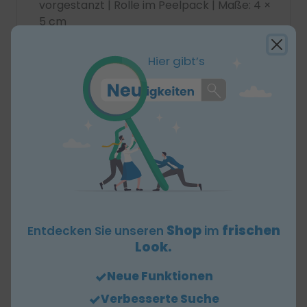
vorgestanzt | Rolle im Peelpack | Maße: 4 ×
5 cm
Hier gibt’s
Unsere persönlichen Empfehlungen
Hartmann
Zellstofftupfer Pur-Zellin
4x5cm, steril
Shop
frischen
Entdecken Sie unseren
im
ab 6,66 €
Look.
Neue Funktionen
Zum Produkt
Verbesserte Suche