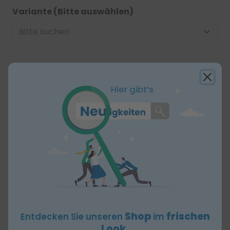
Variante (Bitte auswählen)
63,51 €
Hier gibt’s
zzgl. MwSt
Stückzahl:
-
+
x 8 Stück
In den Warenkorb
Produktbeschreibung
Foliodrape®
CombiSet® Chirurgisches
Wundversorgungs-Set II
Shop
frischen
Entdecken Sie unseren
im
Look.