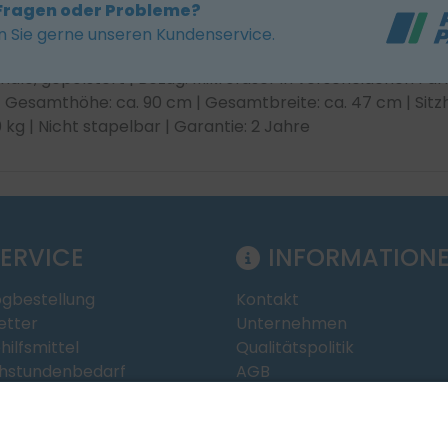
Fragen oder Probleme?
n Sie gerne unseren Kundenservice.
e, gepolstert | Bezug: Mikrofaser in verscheidenen Farb
 Gesamthöhe: ca. 90 cm | Gesamtbreite: ca. 47 cm | Sitzhö
0 kg | Nicht stapelbar | Garantie: 2 Jahre
ERVICE
INFORMATION
ogbestellung
Kontakt
etter
Unternehmen
hilfsmittel
Qualitätspolitik
hstundenbedarf
AGB
Impressum & Datenschutz
oads