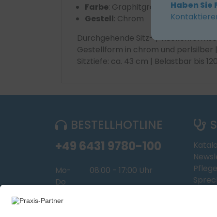
Haben Sie 
Farbe
: Graphitgrau
Kontaktiere
Gestell
: Chrom
Durchgehende Sitz- / Rückenformschal
Gestellform in chrom und perlsilber |
Sitztiefe: ca. 43 cm | Belastbar bis 12
BESTELLHOTLINE
S
+49 6431 9780-100
Katal
Newsl
Pflege
Mo-
08:00 - 17:00 Uhr
Sprec
Do
FAQ
Fr
08:00 - 15:00 Uhr
Downl