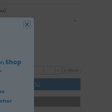
en)
Shop
en
.
Stückzahl:
-
+
x 1 Stück
en Warenkorb
he
icher
au