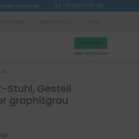
praxis-partner.de
+49 6431 9780-100
AKTIONEN
SERVICEPOOL
FAQ
Anmelden
oder
registrieren
uhl
Stuhl, Gestell
er graphitgrau
rage