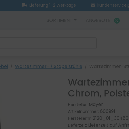
Lieferung 1–2 Werktage
kundenservice@
SORTIMENT
ANGEBOTE
öbel
Wartezimmer- / Stapelstühle
Wartezimmer-St
Wartezimmer-
Chrom, Polst
Mayer
Hersteller:
606991
Artikelnummer:
2120_01_30480
Herstellernr:
Lieferzeit auf Anf
Lieferzeit: