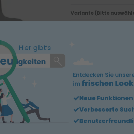
Variante (Bitte auswähl
Hier gibt’s
252,39 €
zzgl. 17,00 € Frachtkosten
zzgl. MwSt
Entdecken Sie unser
frischen Look
im
Neue Funktionen
In d
Verbesserte Suc
Benutzerfreundl
mer-Stuhl, Gestell Chrom, Polster graphitgr