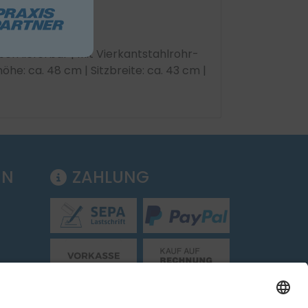
en lieferbar | Mit Vierkantstahlrohr-
he: ca. 48 cm | Sitzbreite: ca. 43 cm |
EN
ZAHLUNG
Folgen Sie uns: