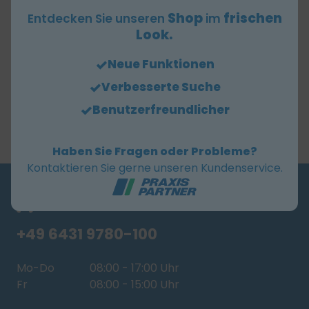
äußerst saugfähig | Liegenbezüge mit
Shop
frischen
Entdecken Sie unseren
im
Rundum-Gummizug und Tunnelnaht |
Look.
Maschinenwäsche bis 60 °C, Weiß bis 95 °C |
Neue Funktionen
Farbecht, bügelfrei und
wäschetrocknergeeignet |
Verbesserte Suche
Schadstoffgeprüft nach Öko-Tex-Standard
Benutzerfreundlicher
100
Haben Sie Fragen oder Probleme?
Kontaktieren Sie gerne unseren Kundenservice.
BESTELLHOTLINE
+49 6431 9780-100
Mo-Do
08:00 - 17:00 Uhr
Fr
08:00 - 15:00 Uhr