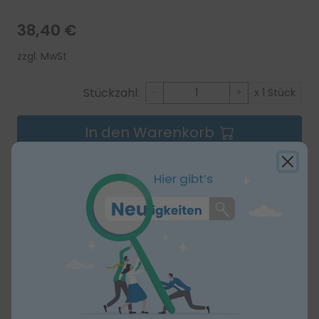
38,40 €
zzgl. MwSt
Stückzahl:
-
+
x 1 Stück
In den Warenkorb
Hier gibt’s
Produktbeschreibung
mediPlogs
OP-Schuhe mit Fersenriemen, grün,
Gr. 47
Ausführung
: Mit Fersenriemen
Farbe
: Grün
Größe
: 47
OP-Schuhe I Entspannung auf Schritt und