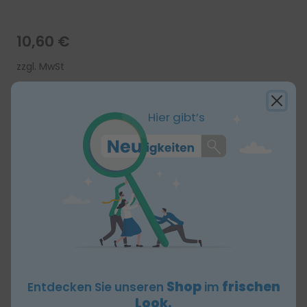
10,60 €
zzgl. MwSt
Abrechenbar
Hier gibt’s
Stückzahl:
-
+
x 1 Stück
In den Warenkorb
Produktbeschreibung
YPSIVIL
Sprechstundenbedarf: abrechenbar
Zellstoff-Vlies-Kompresse | Aus
Shop
frischen
Entdecken Sie unseren
im
hochgebleichtem Verbandzellstoff, mit
Look.