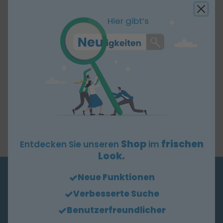
Kompressen, unsteril, 8-fach, 5 × 5
cm
Hier gibt’s
Sprechstundenbedarf: abrechenbar
Ausführung
: Unsteril, 8-fach
Maße
: 5,0 x 5,0 cm
Stück
: 100
Mullkompressen | Aus 100 % Baumwolle | 17-
fädig | Mit eingeschlagenen Schnittkanten
Shop
frischen
Entdecken Sie unseren
im
Look.
Neue Funktionen
BESTELLHOTLINE
Verbesserte Suche
+49 6431 9780-100
Benutzerfreundlicher